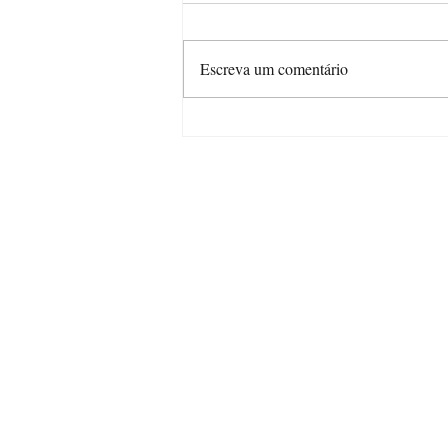
Escreva um comentário
Uma escritora nas ruas de
Floripa
Mais 
Formas d