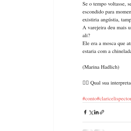
Se o tempo voltasse, se
escondido para momento
existiria angústia, tam
A varejeira deu mais u
ali?
Ele era a mosca que at
estaria com a chinelad
(Marina Hadlich)
👉🏼 Qual sua interpret
#conto
#claricelispecto