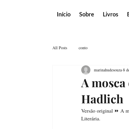
Início
Sobre
Livros
All Posts
conto
marinahudesouza
8 d
A mosca 
Hadlich
Versão original ⏩ A mo
Literária. 