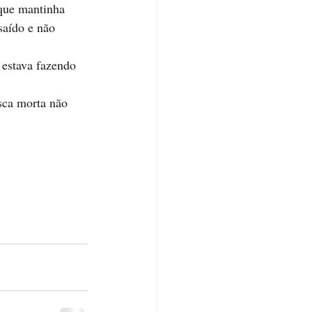
 que mantinha 
saído e não 
 estava fazendo 
sca morta não 