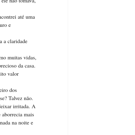
 ele não tomava, 
ncontrei até uma 
uro e 
 a claridade 
omo muitas vidas, 
recioso da casa. 
to valor 
iro dos 
se? Talvez não. 
ixar irritada. A 
 aborrecia mais 
nada na noite e 