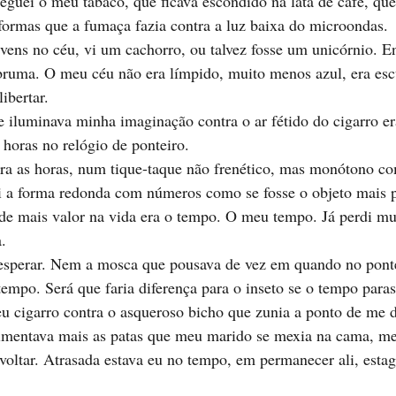
peguei o meu tabaco, que ficava escondido na lata de café, que
 formas que a fumaça fazia contra a luz baixa do microondas.
ens no céu, vi um cachorro, ou talvez fosse um unicórnio. E
bruma. O meu céu não era límpido, muito menos azul, era esc
ibertar.
iluminava minha imaginação contra o ar fétido do cigarro era
 horas no relógio de ponteiro.
para as horas, num tique-taque não frenético, mas monótono c
 a forma redonda com números como se fosse o objeto mais p
de mais valor na vida era o tempo. O meu tempo. Já perdi mui
.
sperar. Nem a mosca que pousava de vez em quando no ponte
tempo. Será que faria diferença para o inseto se o tempo paras
 cigarro contra o asqueroso bicho que zunia a ponto de me de
mentava mais as patas que meu marido se mexia na cama, me
oltar. Atrasada estava eu no tempo, em permanecer ali, estag