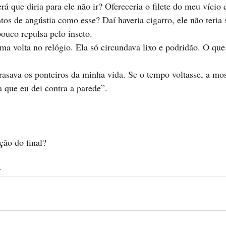
rá que diria para ele não ir? Ofereceria o filete do meu vício
s de angústia como esse? Daí haveria cigarro, ele não teria 
pouco repulsa pelo inseto.
ma volta no relógio. Ela só circundava lixo e podridão. O que
rasava os ponteiros da minha vida. Se o tempo voltasse, a mo
a que eu dei contra a parede”. 
ação do final?
r