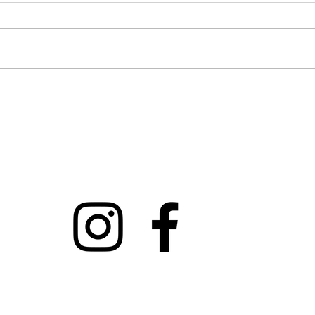
Vive
PRÉ-VENDA do meu livro
informações pelas minhas redes sociais 
e pagamento: cartão de crédito, paypal e pix