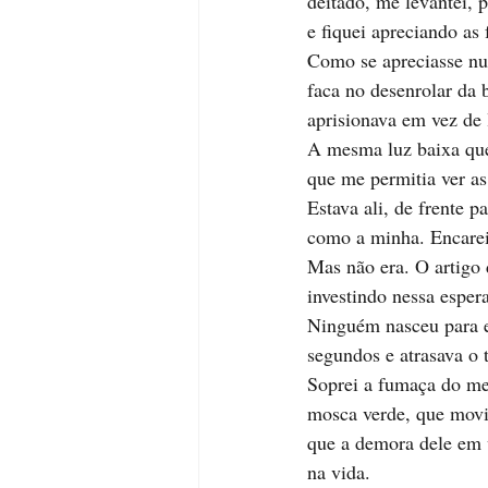
deitado, me levantei, 
e fiquei apreciando as
Como se apreciasse nuv
faca no desenrolar da 
aprisionava em vez de l
A mesma luz baixa que 
que me permitia ver as
Estava ali, de frente 
como a minha. Encarei
Mas não era. O artigo 
investindo nessa espera
Ninguém nasceu para e
segundos e atrasava o 
Soprei a fumaça do meu
mosca verde, que movi
que a demora dele em v
na vida.