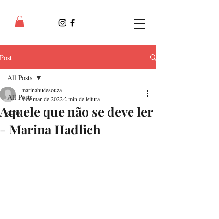
Post
All Posts
marinahudesouza
All Posts
8 de mar. de 2022
2 min de leitura
Aquele que não se deve ler
conto
- Marina Hadlich