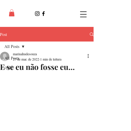
Post
All Posts
marinahudesouza
All Posts
27 de mar. de 2022
1 min de leitura
E se eu não fosse eu…
conto