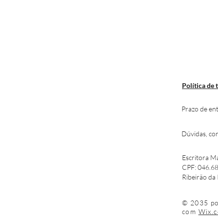
Formas d
Política de 
Prazo de ent
Dúvidas, con
Escritora M
CPF: 046.6
Ribeirão da 
© 2035 po
com
Wix.