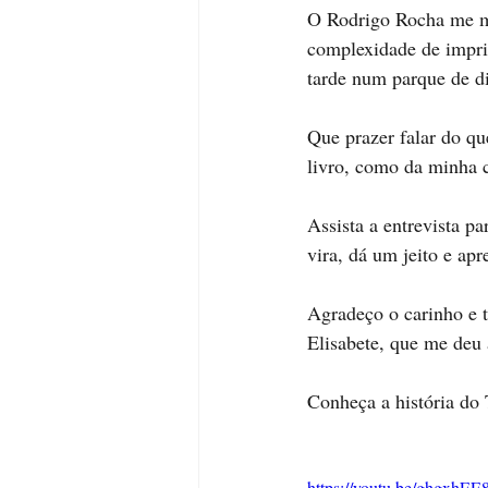
O Rodrigo Rocha me mo
complexidade de impri
tarde num parque de div
Que prazer falar do qu
livro, como da minha c
Assista a entrevista p
vira, dá um jeito e apr
Agradeço o carinho e t
Elisabete, que me deu 
Conheça a história do 
https://youtu.be/ghgxhE