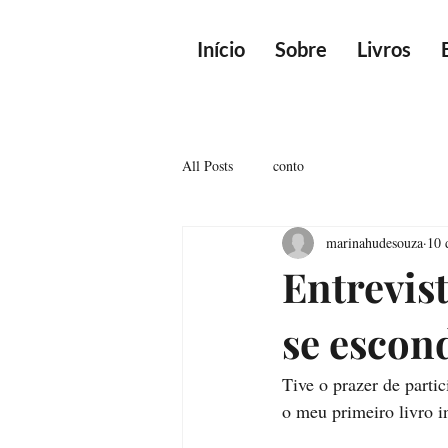
Início
Sobre
Livros
All Posts
conto
marinahudesouza
10 
Entrevis
se escon
Tive o prazer de parti
o meu primeiro livro i