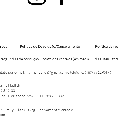
e pagamento: cartão de crédito, paypal e pix
troca
Política de Devolução/Cancelamento
Política de r
rega: 7 dias de produção + prazo dos correios (em média 10 dias úteis): tot
tato por e-mail:
marinahadlich@gmail.com
e telefone: (48)98812-0476
arina Hadlich
89.349-33
Ilha - Florianópolis/SC - CEP: 88064-002
r Emily Clark. Orgulhosamente criado
com