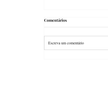
Comentários
Escreva um comentário
Uma escritora nas ruas de
Floripa
Mais 