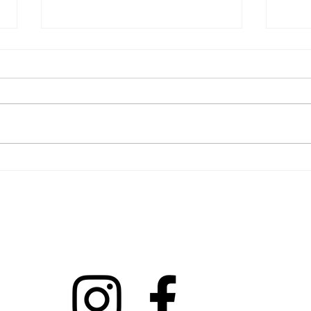
Vive
PRÉ-VENDA do meu livro
informações pelas minhas redes sociais 